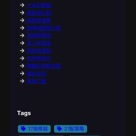
六合彩版路
娛樂城21點
娛樂城推薦
娛樂城遊戲介紹
百家樂預測
真人百家樂
神話與傳說
老虎機技巧
運動彩券朋友圈
運彩投注
雷神之鎚
Tags
17娛樂城
21點策略