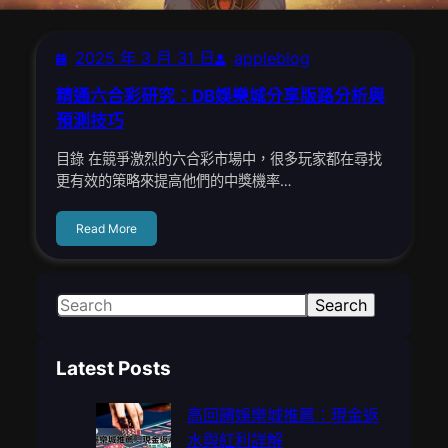
2025 年 3 月 31 日
appleblog
精通六合彩研究：DB娛樂城分享版路分析與
預測技巧
目錄 在競爭激烈的六合彩市場中，很多玩家都在尋找
更有效的策略來提高他們的中獎機率…
Read More
S
Search
e
a
Latest Posts
r
c
高回饋娛樂城推薦：現金返
h
水與紅利詳解