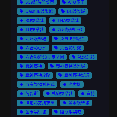
539即時開獎單
ATG電子
Cash88娛樂城
DB娛樂城
RG娛樂城
THA娛樂城
TU娛樂城
九州娛樂LEO
九州娛樂場
免費送體驗金
六合彩心水
六合彩研究
六合彩近50期走勢圖
冰球運彩
戰神賽特
戰神賽特娛樂城
戰神賽特攻略
戰神賽特試玩
百家樂預測程式
老虎機
荷魯斯
萬盛娛樂城
賽特
運動彩券朋友圈
金禾娛樂城
金禾娱乐城
隆亨娛樂城