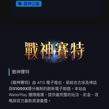
雷神之鎚
戰神賽特
《戰神賽特》由 ATG 電子推出，是結合古埃及神話
與
51000X
爆分機制的創新電子遊戲。本站由
WaterPlay 團隊維運，提供最完整的玩法、彩金、攻
略與官方最新資源彙整。