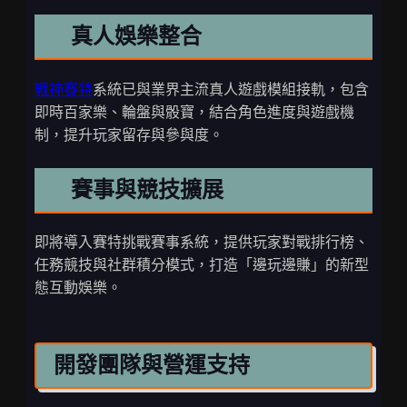
真人娛樂整合
戰神賽特
系統已與業界主流真人遊戲模組接軌，包含
即時百家樂、輪盤與骰寶，結合角色進度與遊戲機
制，提升玩家留存與參與度。
賽事與競技擴展
即將導入賽特挑戰賽事系統，提供玩家對戰排行榜、
任務競技與社群積分模式，打造「邊玩邊賺」的新型
態互動娛樂。
開發團隊與營運支持