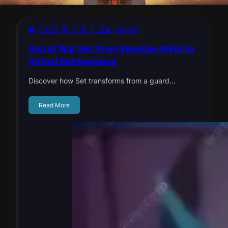
2025 年 5 月 7 日
admin
God of War Set: From Egyptian Myth to
Virtual Battleground
Discover how Set transforms from a guard…
Read More