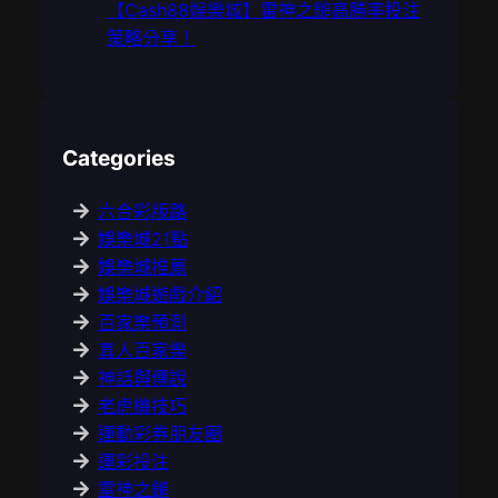
【Cash88娛樂城】雷神之鎚高勝率投注
策略分享！
Categories
六合彩版路
娛樂城21點
娛樂城推薦
娛樂城遊戲介紹
百家樂預測
真人百家樂
神話與傳說
老虎機技巧
運動彩券朋友圈
運彩投注
雷神之鎚