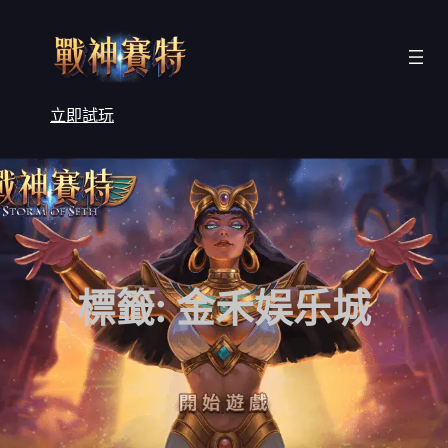
跳
至
主
要
內
立即試玩
容
標籤:
金禾娱乐城