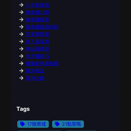
六合彩版路
娛樂城21點
娛樂城推薦
娛樂城遊戲介紹
百家樂預測
真人百家樂
神話與傳說
老虎機技巧
運動彩券朋友圈
運彩投注
雷神之鎚
Tags
17娛樂城
21點策略