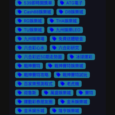
539即時開獎單
ATG電子
Cash88娛樂城
DB娛樂城
RG娛樂城
THA娛樂城
TU娛樂城
九州娛樂LEO
九州娛樂場
免費送體驗金
六合彩心水
六合彩研究
六合彩近50期走勢圖
冰球運彩
戰神賽特
戰神賽特娛樂城
戰神賽特攻略
戰神賽特試玩
百家樂預測程式
老虎機
荷魯斯
萬盛娛樂城
賽特
運動彩券朋友圈
金禾娛樂城
金禾娱乐城
隆亨娛樂城