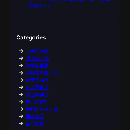
策略分享！
Categories
六合彩版路
娛樂城21點
娛樂城推薦
娛樂城遊戲介紹
百家樂預測
真人百家樂
神話與傳說
老虎機技巧
運動彩券朋友圈
運彩投注
雷神之鎚