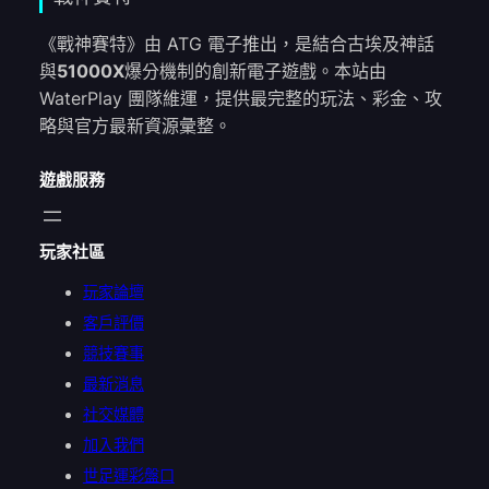
《戰神賽特》由 ATG 電子推出，是結合古埃及神話
與
51000X
爆分機制的創新電子遊戲。本站由
WaterPlay 團隊維運，提供最完整的玩法、彩金、攻
略與官方最新資源彙整。
遊戲服務
玩家社區
玩家論壇
客戶評價
競技賽事
最新消息
社交媒體
加入我們
世足運彩盤口