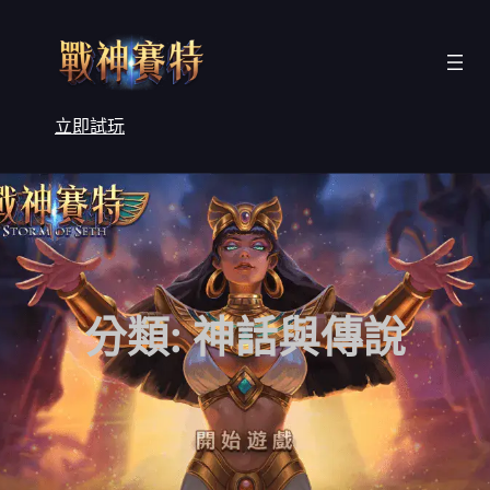
跳
至
主
要
內
立即試玩
容
分類:
神話與傳說